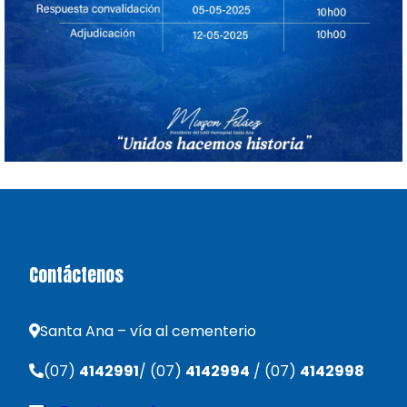
Contáctenos
Santa Ana – vía al cementerio
(07)
4142991
/ (07)
4142994
/ (07)
4142998