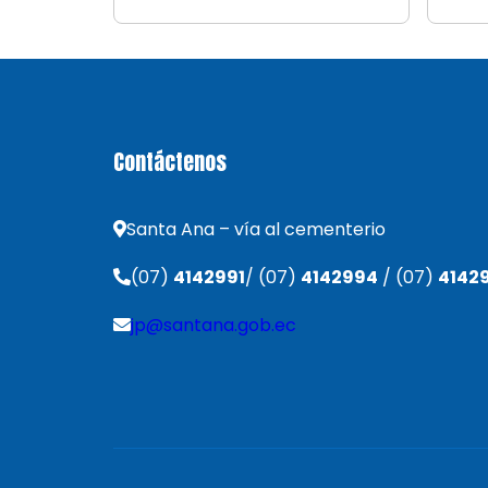
Contáctenos
Santa Ana – vía al cementerio
(07)
4142991
/ (07)
4142994
/ (07)
4142
jp@santana.gob.ec