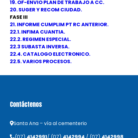
19. OF-ENVIO PLAN DE TRABAJO A CC.
20. SUGER Y RECOM CIUDAD.
FASE III
21. INFORME CUMPLIM PT RC ANTERIOR.
22.1. INFIMA CUANTIA.
22.2. REGIMEN ESPECIAL.
22.3 SUBASTA INVERSA.
22.4. CATALOGO ELECTRONICO.
22.5. VARIOS PROCESOS.
Contáctenos
Santa Ana – vía al cementerio
(07)
4142991
/ (07)
4142994
/ (07)
4142998