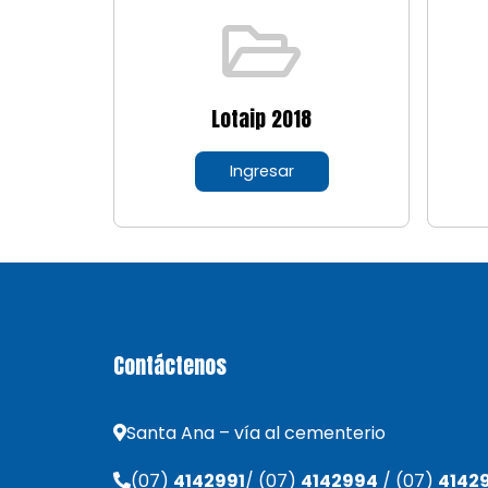
Lotaip 2018
Ingresar
Contáctenos
Santa Ana – vía al cementerio
(07)
4142991
/ (07)
4142994
/ (07)
4142