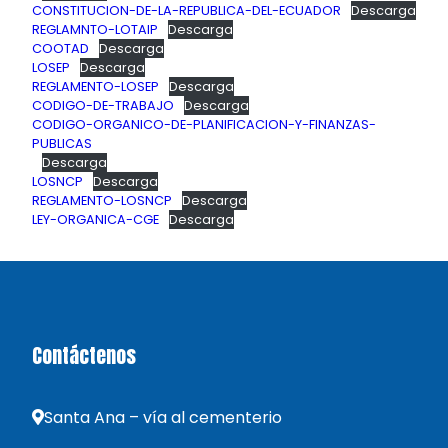
CONSTITUCION-DE-LA-REPUBLICA-DEL-ECUADOR
Descarga
REGLAMNTO-LOTAIP
Descarga
COOTAD
Descarga
LOSEP
Descarga
REGLAMENTO-LOSEP
Descarga
CODIGO-DE-TRABAJO
Descarga
CODIGO-ORGANICO-DE-PLANIFICACION-Y-FINANZAS-
PUBLICAS
Descarga
LOSNCP
Descarga
REGLAMENTO-LOSNCP
Descarga
LEY-ORGANICA-CGE
Descarga
Contáctenos
Santa Ana – vía al cementerio