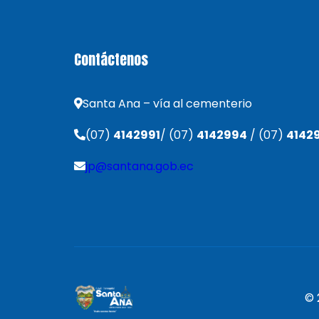
Contáctenos
Santa Ana – vía al cementerio
(07)
4142991
/ (07)
4142994
/ (07)
4142
jp@santana.gob.ec
© 