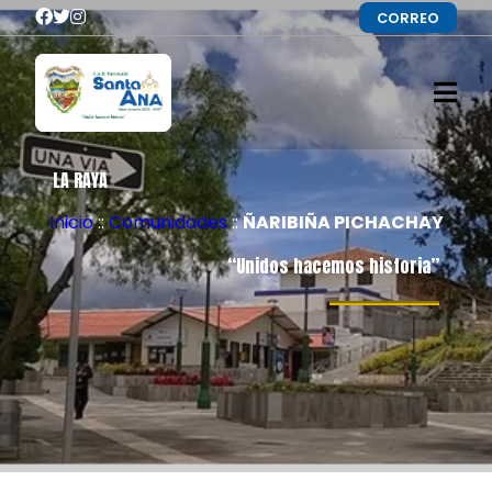
CORREO
LA RAYA
Inicio
::
Comunidades
::
ÑARIBIÑA PICHACHAY
“Unidos hacemos historia”